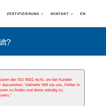
ZERTIFIZIERUNG
KONTAKT
EN
ft?
utzen die ISO 9001 nicht, um bei Kunden
 dazustehen. Vielmehr hilft sie uns, Fehler in
sen zu finden und diese ständig zu
ssern.“