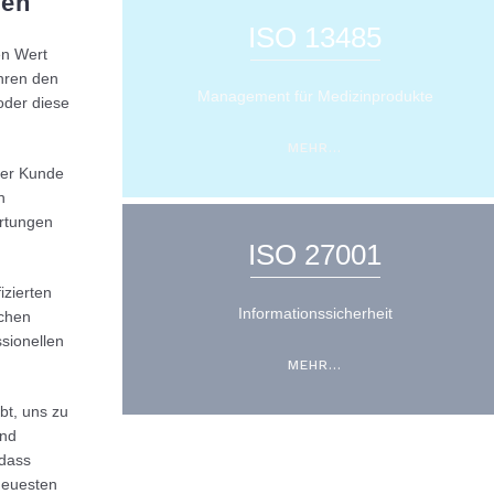
ien
ISO 13485
en Wert
ahren den
Management für Medizinprodukte
oder diese
MEHR…
 der Kunde
n
artungen
ISO 27001
izierten
Informationssicherheit
ichen
sionellen
MEHR…
ebt, uns zu
und
 dass
neuesten