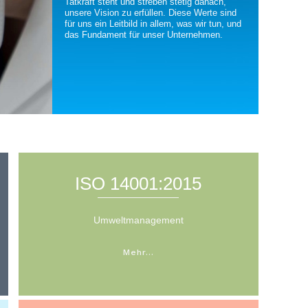
Tatkraft steht und streben stetig danach,
unsere Vision zu erfüllen. Diese Werte sind
für uns ein Leitbild in allem, was wir tun, und
das Fundament für unser Unternehmen.
ISO 14001:2015
Umweltmanagement
Mehr…