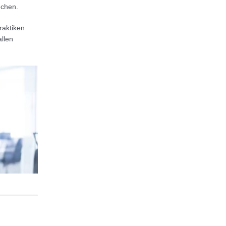
echen.
raktiken
llen