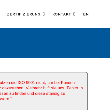
ZERTIFIZIERUNG
KONTAKT
EN
utzen die ISO 9001 nicht, um bei Kunden
 dazustehen. Vielmehr hilft sie uns, Fehler in
sen zu finden und diese ständig zu
ssern.“