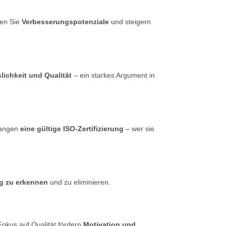
nen Sie
Verbesserungspotenziale
und steigern
slichkeit und Qualität
– ein starkes Argument in
langen
eine gültige ISO-Zertifizierung
– wer sie
ig zu erkennen
und zu eliminieren.
Fokus auf Qualität fördern
Motivation und