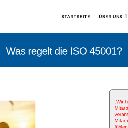
STARTSEITE
ÜBER UNS
Was regelt die ISO 45001?
„Wir h
Mitarb
veran
Mitarb
fühlen