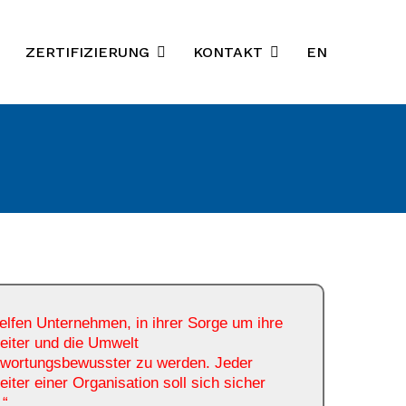
ZERTIFIZIERUNG
KONTAKT
EN
elfen Unternehmen, in ihrer Sorge um ihre
eiter und die Umwelt
twortungsbewusster zu werden. Jeder
eiter einer Organisation soll sich sicher
.“