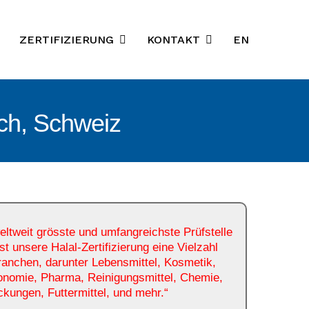
ZERTIFIZIERUNG
KONTAKT
EN
ich, Schweiz
eltweit grösste und umfangreichste Prüfstelle
t unsere Halal-Zertifizierung eine Vielzahl
anchen, darunter Lebensmittel, Kosmetik,
onomie, Pharma, Reinigungsmittel, Chemie,
kungen, Futtermittel, und mehr.“