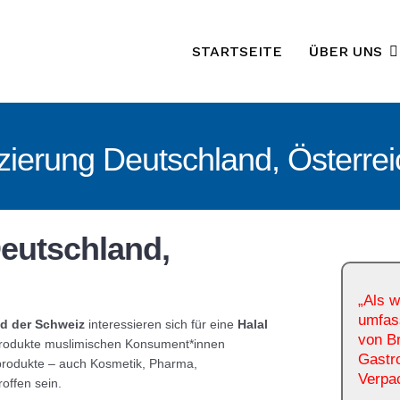
STARTSEITE
ÜBER UNS
fizierung Deutschland, Österre
 Deutschland,
„Als w
umfass
nd der Schweiz
interessieren sich für eine
Halal
von Br
 Produkte muslimischen Konsument*innen
Gastr
produkte – auch Kosmetik, Pharma,
Verpac
offen sein.