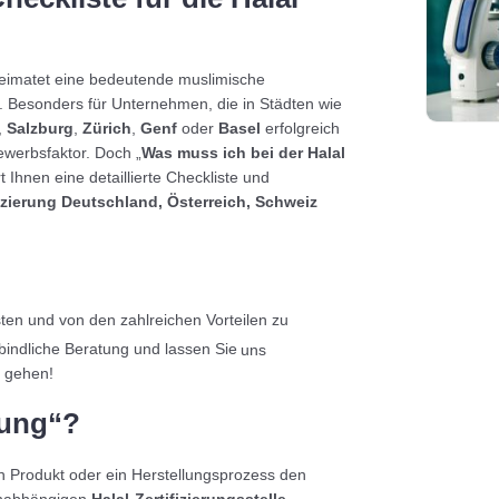
eimatet eine bedeutende muslimische
. Besonders für Unternehmen, die in Städten wie
,
Salzburg
,
Zürich
,
Genf
oder
Basel
erfolgreich
ewerbsfaktor. Doch „
Was muss ich bei der Halal
t Ihnen eine detaillierte Checkliste und
fizierung Deutschland, Österreich, Schweiz
sten
und von den zahlreichen Vorteilen zu
rbindliche Beratung und lassen Sie
uns
gehen!
rung“?
in Produkt oder ein Herstellungsprozess den
 unabhängigen
Halal-Zertifizierungsstelle