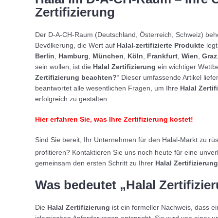
Zertifizierung
Der D-A-CH-Raum (Deutschland, Österreich, Schweiz) beh
Bevölkerung, die Wert auf
Halal-zertifizierte Produkte
legt
Berlin
,
Hamburg
,
München
,
Köln
,
Frankfurt
,
Wien
,
Graz
sein wollen, ist die
Halal Zertifizierung
ein wichtiger Wettb
Zertifizierung beachten?
“ Dieser umfassende Artikel liefer
beantwortet alle wesentlichen Fragen, um Ihre
Halal Zerti
erfolgreich zu gestalten.
Hier erfahren Sie, was Ihre Zertifizierung kostet!
Sind Sie bereit, Ihr Unternehmen für den Halal-Markt zu rü
profitieren? Kontaktieren Sie uns noch heute für eine unve
gemeinsam den ersten Schritt zu Ihrer
Halal Zertifizierung
Was bedeutet „Halal Zertifizie
Die
Halal Zertifizierung
ist ein formeller Nachweis, dass e
islamischen Anforderungen entspricht. Sie wird von einer