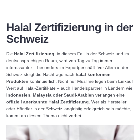
ISO 10002 Kundenbeschwerden
Niederspannungsrichtlinie 2014/35/EU – CE-Zeichen
GDP – Gute Vertriebspraxis
Halal Zertifizierung / Halal Zertifikat
REFERENZEN
Elektromagnetische Verträglichkeit 2014/30/EU – CE-
ISO 22000 Lebensmittelsicherheit
HACCP-Zertifizierung
Kosher
Zeichen
Halal Zertifizierung in der
ISO 13485 Management für Medizinprodukte
Medizinprodukte 93/42/EWG – CE-Zeichen MDD
Vegan-Zertifizierung
Schweiz
ISO 27001 Informationssicherheit
Medizinprodukte (EU) 2017/745 – CE-Zeichen MDR
Die
Halal Zertifizierung,
in diesem Fall in der Schweiz und im
deutschsprachigen Raum, wird von Tag zu Tag immer
ISO 50001 Energiemanagement
Gasverbrauchseinrichtungen 2016/426/EG – CE-Zeichen
interessanter – besonders im Exportgeschäft. Vor Allem in der
Schweiz steigt die Nachfrage nach
halal-konformen
Richtlinie über Aufzüge 2014/33/EU – CE-Zeichen
Produkten
kontinuierlich. Nicht nur Muslime legen beim Einkauf
Wert auf Halal-Zertifikate – auch Handelspartner in Ländern wie
Persönliche Schutzausrüstungen (EU) 2016/425 – CE-
Indonesien, Malaysia oder Saudi-Arabien
verlangen eine
Zeichen
offiziell anerkannte Halal Zertifizierung
. Wer als Hersteller
oder Händler in der Schweiz langfristig erfolgreich sein möchte,
kommt an diesem Thema nicht vorbei.