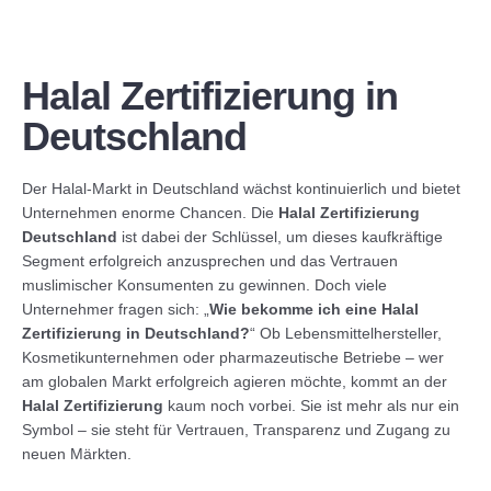
ISO 10002 Kundenbeschwerden
Niederspannungsrichtlinie 2014/35/EU – CE-Zeichen
GDP – Gute Vertriebspraxis
Halal Zertifizierung / Halal Zertifikat
REFERENZEN
Elektromagnetische Verträglichkeit 2014/30/EU – CE-
ISO 22000 Lebensmittelsicherheit
HACCP-Zertifizierung
Kosher
Zeichen
Halal Zertifizierung in
ISO 13485 Management für Medizinprodukte
Medizinprodukte 93/42/EWG – CE-Zeichen MDD
Vegan-Zertifizierung
Deutschland
ISO 27001 Informationssicherheit
Medizinprodukte (EU) 2017/745 – CE-Zeichen MDR
Der Halal-Markt in Deutschland wächst kontinuierlich und bietet
Unternehmen enorme Chancen. Die
Halal Zertifizierung
ISO 50001 Energiemanagement
Gasverbrauchseinrichtungen 2016/426/EG – CE-Zeichen
Deutschland
ist dabei der Schlüssel, um dieses kaufkräftige
Segment erfolgreich anzusprechen und das Vertrauen
Richtlinie über Aufzüge 2014/33/EU – CE-Zeichen
muslimischer Konsumenten zu gewinnen. Doch viele
Unternehmer fragen sich: „
Wie bekomme ich eine Halal
Persönliche Schutzausrüstungen (EU) 2016/425 – CE-
Zertifizierung in Deutschland?
“ Ob Lebensmittelhersteller,
Zeichen
Kosmetikunternehmen oder pharmazeutische Betriebe – wer
am globalen Markt erfolgreich agieren möchte, kommt an der
Halal Zertifizierung
kaum noch vorbei. Sie ist mehr als nur ein
Symbol – sie steht für Vertrauen, Transparenz und Zugang zu
neuen Märkten.